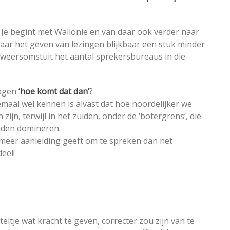
 Je begint met Wallonië en van daar ook verder naar
 daar het geven van lezingen blijkbaar een stuk minder
 weersomstuit het aantal sprekersbureaus in die
ragen
‘hoe komt dat dan’
?
emaal wel kennen is alvast dat hoe noordelijker we
jn, terwijl in het zuiden, onder de ‘botergrens’, die
anden domineren.
 meer aanleiding geeft om te spreken dan het
eel!
teltje wat kracht te geven, correcter zou zijn van te