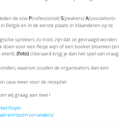
eleden de vzw
P
(rofessional)
S
(peakers)
A
(ssociation)
-
n België en in de eerste plaats in Vlaanderen op te
lgische sprekers zo trots zijn dat ze gevraagd worden
k doen voor een flesje wijn of een boeket bloemen (en
-eten!).
(foto)
Uiteraard krijg je dan het spel van vraag
rd vinden, waarom zouden de organisators dan een
en cava meer voor de receptie!
ken wij graag aan mee !
ker/topic-
aal+en+toch+zo+anders/