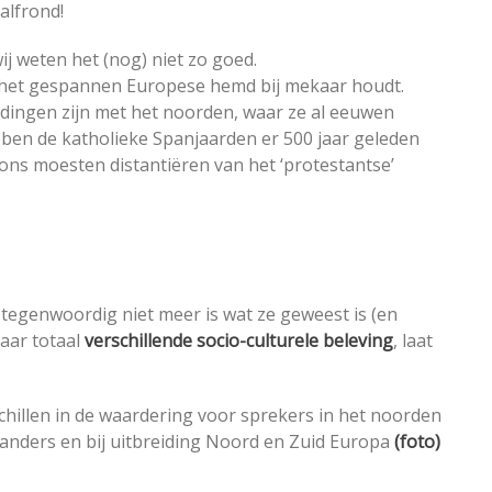
halfrond!
wij weten het (nog) niet zo goed.
dat het gespannen Europese hemd bij mekaar houdt.
ndingen zijn met het noorden, waar ze al eeuwen
bben de katholieke Spanjaarden er 500 jaar geleden
ns moesten distantiëren van het ‘protestantse’
 tegenwoordig niet meer is wat ze geweest is (en
jaar totaal
verschillende socio-culturele beleving
, laat
schillen in de waardering voor sprekers in het noorden
landers en bij uitbreiding Noord en Zuid Europa
(foto)