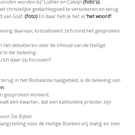
vonden worden bij'
Luther en Calvijn
(foto's).
et christelijke gedachtegoed te versoberen en terug
d van God’.
(foto)
En daar heb je het al
‘het woord’
!
eving daarvan, kristalliseert zich rond het gesproken
en het debatteren over de inhoud van de Heilige
 in die beleving.
 zich daar op focussen?
e terug in het Romaanse taalgebied, is de beleving van
en
.
een gesproken moment.
valt een kwartier, dat een katholieke priester zijn
voor De Bijbel.
langstelling voor de Heilige Boeken vrij matig en zeer