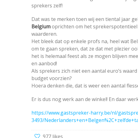
sprekers zelf!
Dat was te merken toen wij een tiental jaar g
Belgium
oprichten om het sprekerspotentieel i
waarderen.
Het bleek dat op enkele profs na, heel wat Be
om te gaan spreken, dat ze dat met plezier oo
het is helemaal feest als ze mogen blijven mee
en aanbod!
Als sprekers zich niet een aantal euro’s waa
budget voorzien?
Hoera denken die, dat is weer een aantal fless
Er is dus nog werk aan de winkel! En daar wer
https://www.gastspreker-harry.be/nl/gastspre
3493/Nederlanders+en+Belgen%2C+zelfde+t
977 likes