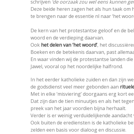
schrijven
‘de oorzaak zou wel eens kunnen ge
Deze beide heren zagen het als hun taak om h
te brengen naar de essentie nl naar ‘het woor
De kern van het protestantse geloof en de bel
woord en de verdieping daarvan.
Ook
het delen van ‘het woord’
, het discussiër
Boeken en de betekenis daarvan, past allemaal
En waar vinden wij de protestantse landen die
Jawel, vooral op het noordelijke halfrond.
In het eerder katholieke zuiden en dan zijn w
de godsdienst veel meer gebonden aan
rituel
Met in elke ‘misviering’ doorgaans erg kort 
Dat zijn dan de tien minuutjes en als het tegen
preek van het jaar voordien bijna herhaalt.
Verder is er weinig verduidelijkende aandacht 
Ook buiten de erediensten is de katholieke be
zelden een basis voor dialoog en discussie.