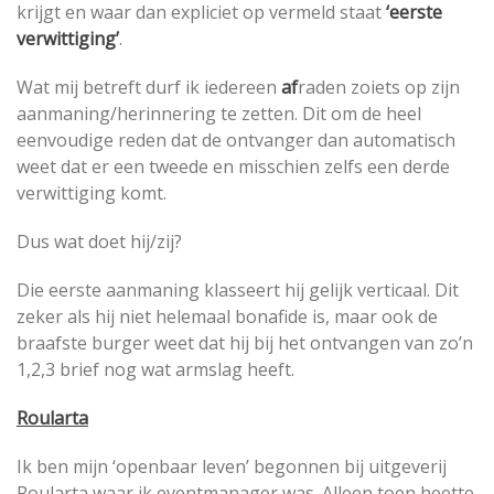
krijgt en waar dan expliciet op vermeld staat
‘eerste
verwittiging’
.
Wat mij betreft durf ik iedereen
af
raden zoiets op zijn
aanmaning/herinnering te zetten. Dit om de heel
eenvoudige reden dat de ontvanger dan automatisch
weet dat er een tweede en misschien zelfs een derde
verwittiging komt.
Dus wat doet hij/zij?
Die eerste aanmaning klasseert hij gelijk verticaal. Dit
zeker als hij niet helemaal bonafide is, maar ook de
braafste burger weet dat hij bij het ontvangen van zo’n
1,2,3 brief nog wat armslag heeft.
Roularta
Ik ben mijn ‘openbaar leven’ begonnen bij uitgeverij
Roularta waar ik eventmanager was. Alleen toen heette